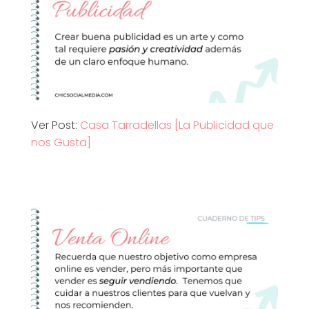
M
e
d
Ver Post:
Casa Tarradellas [La Publicidad que
i
nos Gusta]
a
]