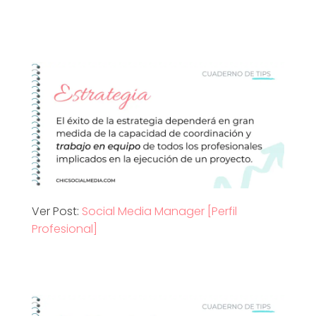
p
s
[
S
o
c
Ver Post:
Social Media Manager [Perfil
i
Profesional]
a
l