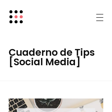
Chic Social Media
Mary Mar Camino
Cuaderno de Tips
[Social Media]