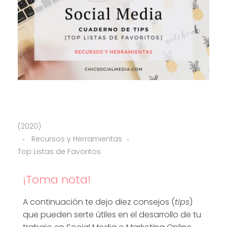
C
(2020)
Recursos y Herramientas
u
Top Listas de Favoritos
a
¡Toma nota!
d
A continuación te dejo diez consejos (
tips
)
que pueden serte útiles en el desarrollo de tu