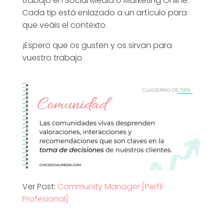
e
trabajo en Social Media o Marketing Online.
Cada tip está enlazado a un artículo para
que veáis el contexto.
r
¡Espero que os gusten y os sirvan para
n
vuestro trabajo
o
d
e
T
Ver Post:
Community Manager [Perfil
i
Profesional]