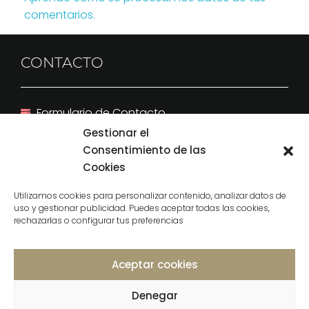
comentarios.
CONTACTO
Formulario de Contacto
(+34) 646 238 755
Gestionar el
hola@chicsocialmedia.com
Consentimiento de las
Benalmádena, Málaga. España
Cookies
Utilizamos cookies para personalizar contenido, analizar datos de
uso y gestionar publicidad. Puedes aceptar todas las cookies,
rechazarlas o configurar tus preferencias
English
Aceptar cookies
MÁS INFORMACIÓN
Denegar