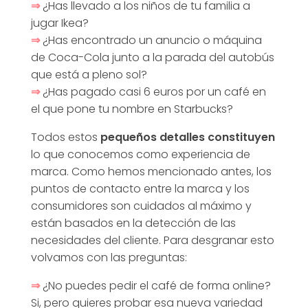
⇒
¿Has llevado a los niños de tu familia a
i
jugar Ikea?
⇒
¿Has encontrado un anuncio o máquina
a
de Coca-Cola junto a la parada del autobús
que está a pleno sol?
d
⇒
¿Has pagado casi 6 euros por un café en
el que pone tu nombre en Starbucks?
e
Todos estos
pequeños detalles constituyen
lo que conocemos como experiencia de
M
marca. Como hemos mencionado antes, los
puntos de contacto entre la marca y los
a
consumidores son cuidados al máximo y
están basados en la detección de las
necesidades del cliente. Para desgranar esto
r
volvamos con las preguntas:
c
⇒
¿No puedes pedir el café de forma online?
Si, pero quieres probar esa nueva variedad