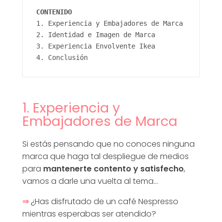
CONTENIDO
x
1. Experiencia y Embajadores de Marca
2. Identidad e Imagen de Marca
p
3. Experiencia Envolvente Ikea
4. Conclusión
e
r
1. Experiencia y
Embajadores de Marca
i
Si estás pensando que no conoces ninguna
e
marca que haga tal despliegue de medios
para
mantenerte contento y satisfecho
,
n
vamos a darle una vuelta al tema…
⇒
¿Has disfrutado de un café Nespresso
c
mientras esperabas ser atendido?