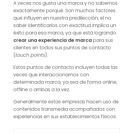
A veces nos gusta una marca y no sabemos
exactamente porqué. Son muchos factores
[
que influyen en nuestra predilección, el no
saber identificarlos con exactitud implica un
V
éxito para esa marca, ya que está logrando
crear una experiencia de marca
para sus
a
clientes en todos sus puntos de contacto
(
touch points
).
l
Estos puntos de contacto incluyen todas las
veces que interaccionamos con
o
determinada marca, ya sea de forma online,
offline o ambas a la vez.
r
Generalmente estas empresas hacen uso de
contenidos transmedia acompañados con
y
experiencias en sus establecimientos físicos.
E