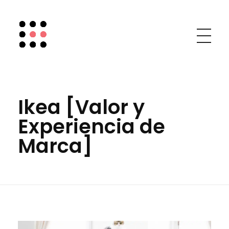
Chic Social Media
Mary Mar Camino
Ikea [Valor y
Experiencia de
Marca]