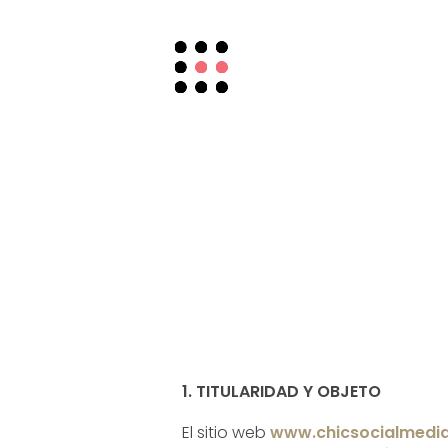
Chic Social Media
Mary Mar Camino
1. TITULARIDAD Y OBJETO
El sitio web
www.chicsocialmedi