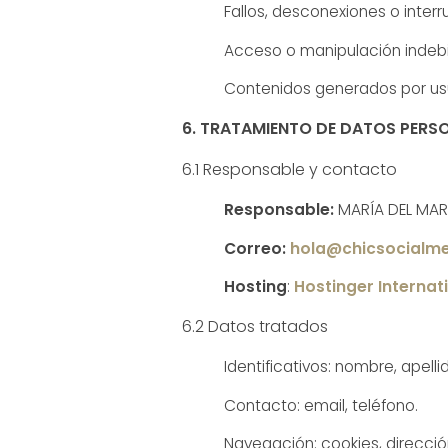
Fallos, desconexiones o inte
Acceso o manipulación indebi
Contenidos generados por usua
6. TRATAMIENTO DE DATOS PERS
6.1 Responsable y contacto
Responsable:
MARÍA DEL MA
Correo:
hola@chicsocialm
Hosting
:
Hostinger Internat
6.2 Datos tratados
Identificativos: nombre, apelli
Contacto: email, teléfono.
Navegación: cookies, dirección