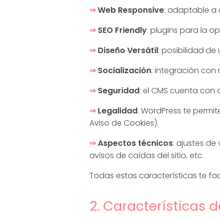
W
⇒
Web Responsive
: adaptable a 
o
⇒
SEO Friendly
: plugins para la o
⇒
Diseño Versátil
: posibilidad de
r
⇒
Socialización
: integración con 
d
⇒
Seguridad
: el CMS cuenta con 
P
⇒
Legalidad
: WordPress te permi
Aviso de Cookies).
r
⇒
Aspectos técnicos
: ajustes de
avisos de caídas del sitio, etc.
e
Todas estas características te faci
s
2. Característica