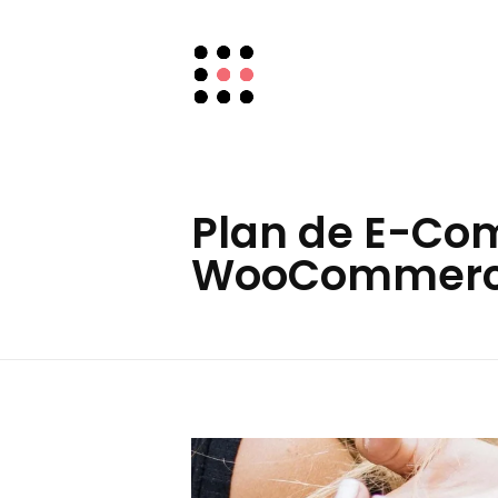
Chic Social Media
Mary Mar Camino
Plan de E-Co
WooCommerc