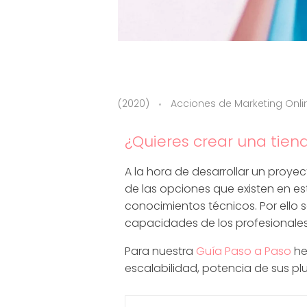
P
(2020)
Acciones de Marketing Onli
l
¿Quieres crear una tiend
a
A la hora de desarrollar un proy
de las opciones que existen en e
n
conocimientos técnicos. Por ello 
capacidades de los profesionales
d
Para nuestra
Guía Paso a Paso
he
escalabilidad, potencia de sus pl
e