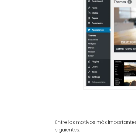
c
e
[
U
s
o
d
e
Entre los motivos más importante
siguientes: