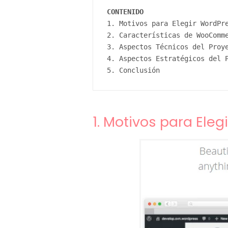
E
CONTENIDO
1. Motivos para Elegir WordPr
-
2. Características de WooComm
3. Aspectos Técnicos del Proy
4. Aspectos Estratégicos del 
C
5. Conclusión
o
m
1. Motivos para Ele
m
e
r