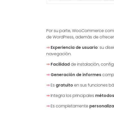
e
r
Por su parte, WooCommerce compa
c
de WordPress, además de ofrecer 
⇒
Experiencia de usuario
: su dis
e
navegación.
⇒
Facilidad
de instalación, config
]
⇒
Generación de informes
comple
⇒
Es
gratuito
en sus funciones bá
⇒
Integra los principales
métodos
⇒
Es completamente
personaliza