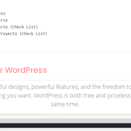
ess
erce
ecto (Check List)
Proyecto (Check List)
gir WordPress