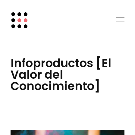
Chic Social Media
Mary Mar Camino
Infoproductos [El
Valor del
Conocimiento]