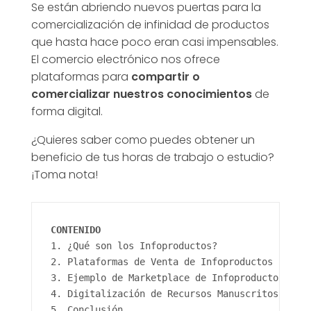
Se están abriendo nuevos puertas para la
comercialización de infinidad de productos
p
que hasta hace poco eran casi impensables.
El comercio electrónico nos ofrece
r
plataformas para
compartir o
comercializar nuestros conocimientos
de
o
forma digital.
¿Quieres saber como puedes obtener un
d
beneficio de tus horas de trabajo o estudio?
¡Toma nota!
u
c
CONTENIDO
1. ¿Qué son los Infoproductos?
t
2. Plataformas de Venta de Infoproductos
3. Ejemplo de Marketplace de Infoproductos
o
4. Digitalización de Recursos Manuscritos
5. Conclusión