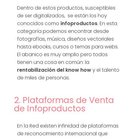
c
Dentro de estos productos, susceptibles
de ser digitalizados, se están los hoy
i
conocidos como
infoproductos
. En esta
categoría podemos encontrar desde
m
fotografías, música, diseños vectoriales
hasta ebooks, cursos o temas para webs.
El abanico es muy amplio pero todos
i
tienen una cosa en común: la
rentabilización del know how
y el talento
e
de miles de personas.
n
2. Plataformas de Venta
de Infoproductos
t
o
En la Red existen infinidad de plataformas
de reconocimiento internacional que