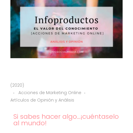
I
(2020)
Acciones de Marketing Online
n
Artículos de Opinión y Análisis
f
Si sabes hacer algo...¡cuéntaselo
al mundo!
o