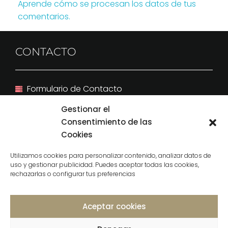
Aprende cómo se procesan los datos de tus
comentarios.
CONTACTO
Formulario de Contacto
(+34) 646 238 755
Gestionar el
hola@chicsocialmedia.com
Consentimiento de las
Benalmádena, Málaga. España
Cookies
Utilizamos cookies para personalizar contenido, analizar datos de
uso y gestionar publicidad. Puedes aceptar todas las cookies,
English
rechazarlas o configurar tus preferencias
Aceptar cookies
MÁS INFORMACIÓN