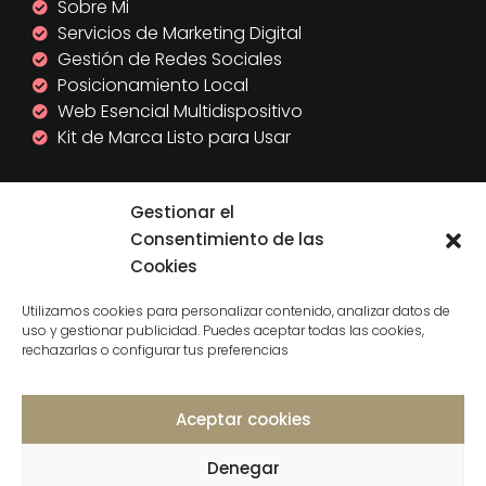
Sobre Mi
Servicios de Marketing Digital
Gestión de Redes Sociales
Posicionamiento Local
Web Esencial Multidispositivo
Kit de Marca Listo para Usar
DATOS LEGALES
Gestionar el
Consentimiento de las
Cookies
Aviso Legal
Política de Cookies
Utilizamos cookies para personalizar contenido, analizar datos de
Política de Privacidad
uso y gestionar publicidad. Puedes aceptar todas las cookies,
rechazarlas o configurar tus preferencias
© 2012-2026
Chic Social Media
.
Todos los
derechos reservados.
Aceptar cookies
Denegar