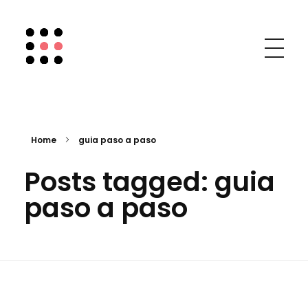
Chic Social Media
Mary Mar Camino
Home
guia paso a paso
Posts tagged: guia
paso a paso