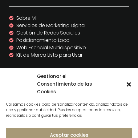
Sobre Mi
Servicios de Marketing Digital
Gestión de Redes Sociales
Posicionamiento Local
Web Esencial Multidispositivo
Kit de Marca Listo para Usar
DATOS LEGALES
Gestionar el
Consentimiento de las
Cookies
Aviso Legal
Política de Cookies
Utilizamos cookies para personalizar contenido, analizar datos de
Política de Privacidad
uso y gestionar publicidad. Puedes aceptar todas las cookies,
rechazarlas o configurar tus preferencias
© 2012-2026
Chic Social Media
.
Todos los
derechos reservados.
Aceptar cookies