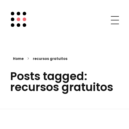
Chic Social Media
Mary Mar Camino
Home
recursos gratuitos
Posts tagged:
recursos gratuitos