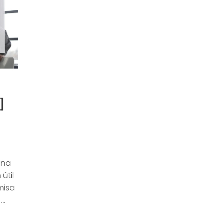
]
ona
útil
misa
..