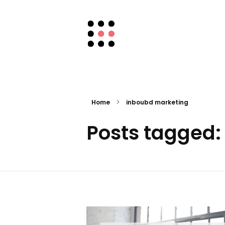
Chic Social Media
Mary Mar Camino
Home
inboubd marketing
Posts tagged: